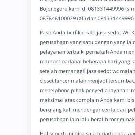
Bojonegoro kami di 081331449996 (sim
087848100029 (XL) dan 081331449996 
Pasti Anda berfikir kalo jasa sedot WC
perusahaan yang satu dengan yang la
pelayanan terbaik, pernakah Anda me
mampet padahal beberapa hari yang lalu
setelah memanggil jasa sedot wc mala
closet lancer malah menjadi tersumbat
menelphone pihak penyedia layanan m
maksimal atas complain Anda kami bisa 
berulang kali mendengar cerita dari p
perusahaan lain lalu beralih mengunak
Hal seperti ini bisa saja terjadi pada 