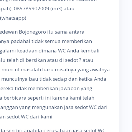
pati), 085785902009 (im3) atau
(whatsapp)
 Kedewan Bojonegoro itu sama antara
innya padahal tidak semua memberikan
ngalami keadaan dimana WC Anda kembali
 telah di bersikan atau di sedot ? atau
h muncul masalah baru misalnya yang awalnya
, munculnya bau tidak sedap dan ketika Anda
ereka tidak memberikan jawaban yang
berbicara seperti ini karena kami telah
elanggan yang mengunakan jasa sedot WC dari
an sedot WC dari kami
anda sendiri apabila perusahaan jasa sedot WC