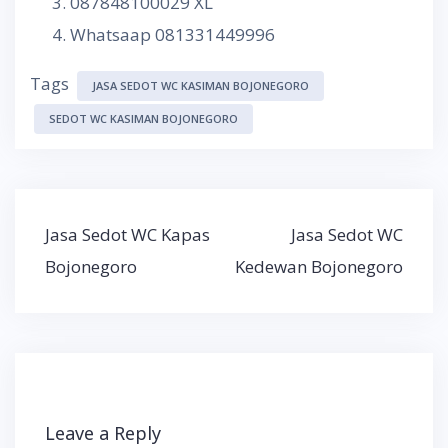
087848100029 XL
Whatsaap 081331449996
Tags
JASA SEDOT WC KASIMAN BOJONEGORO
SEDOT WC KASIMAN BOJONEGORO
Post
Jasa Sedot WC Kapas
Jasa Sedot WC
navigation
Bojonegoro
Kedewan Bojonegoro
Leave a Reply