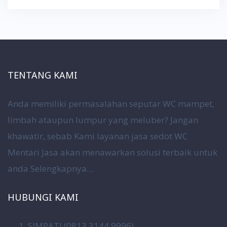
TENTANG KAMI
Anda memiliki permasalahan seputar WC mampet,
limbah ataupun lumpur yang meluber? Jangan
khawatir, sebab Kami layanan jasa sedot WC
Mentari Jasa akan menawarkan solusi terbaik untuk
anda
Selengkapnya…
HUBUNGI KAMI
SIMPATI (0813 3144 9996)