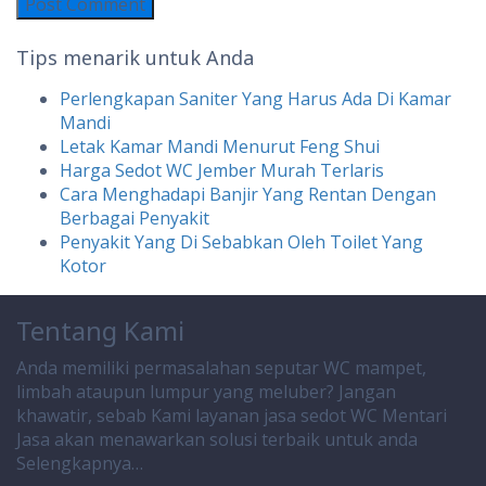
Tips menarik untuk Anda
Perlengkapan Saniter Yang Harus Ada Di Kamar
Mandi
Letak Kamar Mandi Menurut Feng Shui
Harga Sedot WC Jember Murah Terlaris
Cara Menghadapi Banjir Yang Rentan Dengan
Berbagai Penyakit
Penyakit Yang Di Sebabkan Oleh Toilet Yang
Kotor
Tentang Kami
Anda memiliki permasalahan seputar WC mampet,
limbah ataupun lumpur yang meluber? Jangan
khawatir, sebab Kami layanan jasa sedot WC Mentari
Jasa akan menawarkan solusi terbaik untuk anda
Selengkapnya…