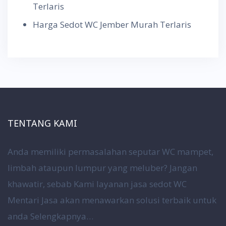
Terlaris
Harga Sedot WC Jember Murah Terlaris
TENTANG KAMI
Anda memiliki permasalahan seputar WC mampet,
limbah ataupun lumpur yang meluber? Jangan
khawatir, sebab Kami layanan jasa sedot WC
Mentari Jasa akan menawarkan solusi terbaik untuk
anda
Selengkapnya…