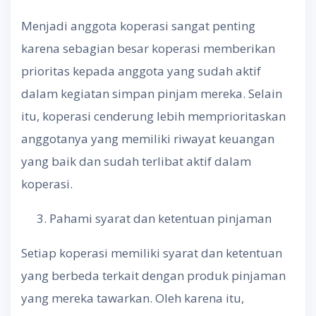
Menjadi anggota koperasi sangat penting
karena sebagian besar koperasi memberikan
prioritas kepada anggota yang sudah aktif
dalam kegiatan simpan pinjam mereka. Selain
itu, koperasi cenderung lebih memprioritaskan
anggotanya yang memiliki riwayat keuangan
yang baik dan sudah terlibat aktif dalam
koperasi.
Pahami syarat dan ketentuan pinjaman
Setiap koperasi memiliki syarat dan ketentuan
yang berbeda terkait dengan produk pinjaman
yang mereka tawarkan. Oleh karena itu,