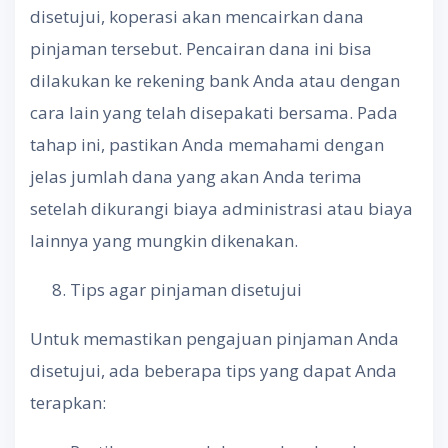
disetujui, koperasi akan mencairkan dana
pinjaman tersebut. Pencairan dana ini bisa
dilakukan ke rekening bank Anda atau dengan
cara lain yang telah disepakati bersama. Pada
tahap ini, pastikan Anda memahami dengan
jelas jumlah dana yang akan Anda terima
setelah dikurangi biaya administrasi atau biaya
lainnya yang mungkin dikenakan.
Tips agar pinjaman disetujui
Untuk memastikan pengajuan pinjaman Anda
disetujui, ada beberapa tips yang dapat Anda
terapkan: