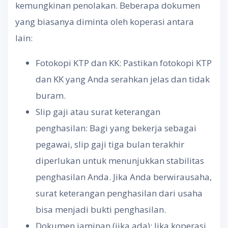
kemungkinan penolakan. Beberapa dokumen
yang biasanya diminta oleh koperasi antara
lain:
Fotokopi KTP dan KK: Pastikan fotokopi KTP
dan KK yang Anda serahkan jelas dan tidak
buram.
Slip gaji atau surat keterangan
penghasilan: Bagi yang bekerja sebagai
pegawai, slip gaji tiga bulan terakhir
diperlukan untuk menunjukkan stabilitas
penghasilan Anda. Jika Anda berwirausaha,
surat keterangan penghasilan dari usaha
bisa menjadi bukti penghasilan.
Dokumen jaminan (jika ada): Jika koperasi