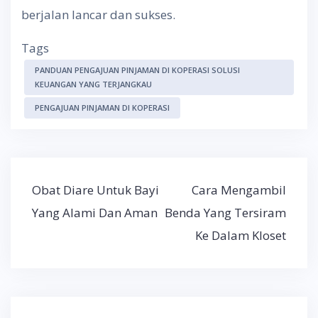
berjalan lancar dan sukses.
Tags
PANDUAN PENGAJUAN PINJAMAN DI KOPERASI SOLUSI
KEUANGAN YANG TERJANGKAU
PENGAJUAN PINJAMAN DI KOPERASI
Post
Obat Diare Untuk Bayi
Cara Mengambil
navigation
Yang Alami Dan Aman
Benda Yang Tersiram
Ke Dalam Kloset