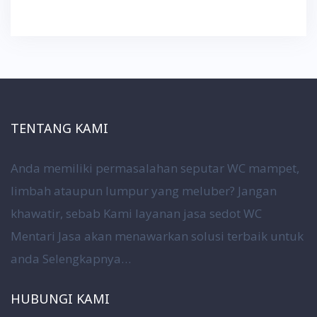
TENTANG KAMI
Anda memiliki permasalahan seputar WC mampet,
limbah ataupun lumpur yang meluber? Jangan
khawatir, sebab Kami layanan jasa sedot WC
Mentari Jasa akan menawarkan solusi terbaik untuk
anda
Selengkapnya…
HUBUNGI KAMI