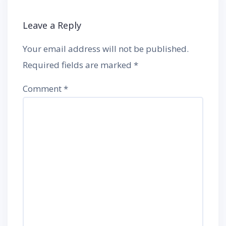
Leave a Reply
Your email address will not be published.
Required fields are marked
*
Comment
*