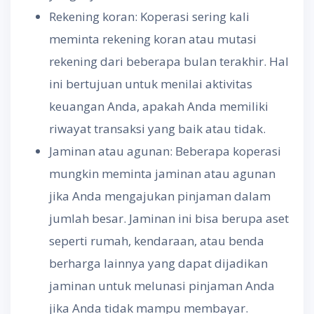
Rekening koran: Koperasi sering kali
meminta rekening koran atau mutasi
rekening dari beberapa bulan terakhir. Hal
ini bertujuan untuk menilai aktivitas
keuangan Anda, apakah Anda memiliki
riwayat transaksi yang baik atau tidak.
Jaminan atau agunan: Beberapa koperasi
mungkin meminta jaminan atau agunan
jika Anda mengajukan pinjaman dalam
jumlah besar. Jaminan ini bisa berupa aset
seperti rumah, kendaraan, atau benda
berharga lainnya yang dapat dijadikan
jaminan untuk melunasi pinjaman Anda
jika Anda tidak mampu membayar.