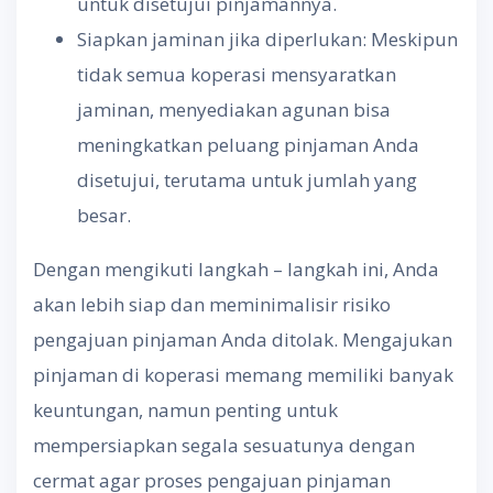
untuk disetujui pinjamannya.
Siapkan jaminan jika diperlukan: Meskipun
tidak semua koperasi mensyaratkan
jaminan, menyediakan agunan bisa
meningkatkan peluang pinjaman Anda
disetujui, terutama untuk jumlah yang
besar.
Dengan mengikuti langkah – langkah ini, Anda
akan lebih siap dan meminimalisir risiko
pengajuan pinjaman Anda ditolak. Mengajukan
pinjaman di koperasi memang memiliki banyak
keuntungan, namun penting untuk
mempersiapkan segala sesuatunya dengan
cermat agar proses pengajuan pinjaman