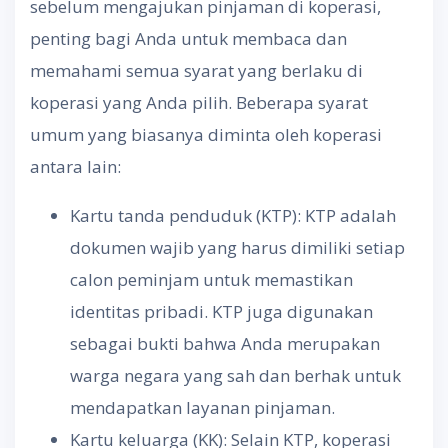
sebelum mengajukan pinjaman di koperasi,
penting bagi Anda untuk membaca dan
memahami semua syarat yang berlaku di
koperasi yang Anda pilih. Beberapa syarat
umum yang biasanya diminta oleh koperasi
antara lain:
Kartu tanda penduduk (KTP): KTP adalah
dokumen wajib yang harus dimiliki setiap
calon peminjam untuk memastikan
identitas pribadi. KTP juga digunakan
sebagai bukti bahwa Anda merupakan
warga negara yang sah dan berhak untuk
mendapatkan layanan pinjaman.
Kartu keluarga (KK): Selain KTP, koperasi