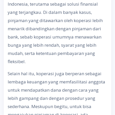
Indonesia, terutama sebagai solusi finansial
yang terjangkau. Di dalam banyak kasus,
pinjaman yang ditawarkan oleh koperasi lebih
menarik dibandingkan dengan pinjaman dari
bank, sebab koperasi umumnya menawarkan
bunga yang lebih rendah, syarat yang lebih
mudah, serta ketentuan pembayaran yang
fleksibel.
Selain hal itu, koperasi juga berperan sebagai
lembaga keuangan yang memfasilitasi anggota
untuk mendapatkan dana dengan cara yang
lebih gampang dan dengan prosedur yang
sederhana. Meskupun begitu, untuk bisa
mengajukan pinjaman di koperasi, ada