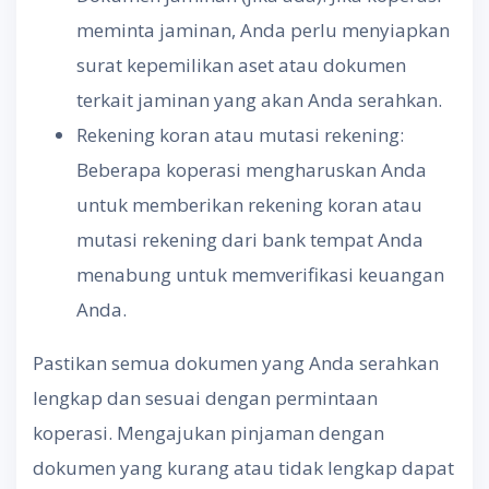
meminta jaminan, Anda perlu menyiapkan
surat kepemilikan aset atau dokumen
terkait jaminan yang akan Anda serahkan.
Rekening koran atau mutasi rekening:
Beberapa koperasi mengharuskan Anda
untuk memberikan rekening koran atau
mutasi rekening dari bank tempat Anda
menabung untuk memverifikasi keuangan
Anda.
Pastikan semua dokumen yang Anda serahkan
lengkap dan sesuai dengan permintaan
koperasi. Mengajukan pinjaman dengan
dokumen yang kurang atau tidak lengkap dapat