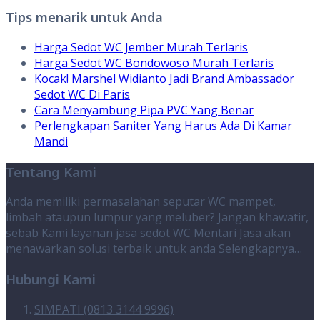
Tips menarik untuk Anda
Harga Sedot WC Jember Murah Terlaris
Harga Sedot WC Bondowoso Murah Terlaris
Kocak! Marshel Widianto Jadi Brand Ambassador
Sedot WC Di Paris
Cara Menyambung Pipa PVC Yang Benar
Perlengkapan Saniter Yang Harus Ada Di Kamar
Mandi
Tentang Kami
Anda memiliki permasalahan seputar WC mampet,
limbah ataupun lumpur yang meluber? Jangan khawatir,
sebab Kami layanan jasa sedot WC Mentari Jasa akan
menawarkan solusi terbaik untuk anda
Selengkapnya…
Hubungi Kami
SIMPATI (0813 3144 9996)