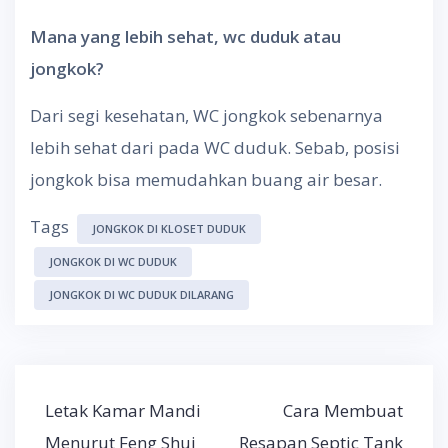
Mana yang lebih sehat, wc duduk atau
jongkok?
Dari segi kesehatan, WC jongkok sebenarnya
lebih sehat dari pada WC duduk. Sebab, posisi
jongkok bisa memudahkan buang air besar.
Tags
JONGKOK DI KLOSET DUDUK
JONGKOK DI WC DUDUK
JONGKOK DI WC DUDUK DILARANG
Post
Letak Kamar Mandi
Cara Membuat
navigation
Menurut Feng Shui
Resapan Septic Tank