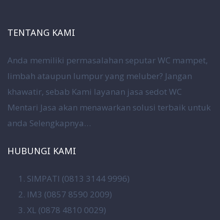
TENTANG KAMI
Anda memiliki permasalahan seputar WC mampet,
limbah ataupun lumpur yang meluber? Jangan
khawatir, sebab Kami layanan jasa sedot WC
Mentari Jasa akan menawarkan solusi terbaik untuk
anda
Selengkapnya…
HUBUNGI KAMI
SIMPATI (0813 3144 9996)
IM3 (0857 8590 2009)
XL (0878 4810 0029)