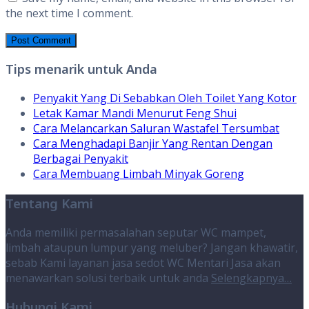
the next time I comment.
Tips menarik untuk Anda
Penyakit Yang Di Sebabkan Oleh Toilet Yang Kotor
Letak Kamar Mandi Menurut Feng Shui
Cara Melancarkan Saluran Wastafel Tersumbat
Cara Menghadapi Banjir Yang Rentan Dengan
Berbagai Penyakit
Cara Membuang Limbah Minyak Goreng
Tentang Kami
Anda memiliki permasalahan seputar WC mampet,
limbah ataupun lumpur yang meluber? Jangan khawatir,
sebab Kami layanan jasa sedot WC Mentari Jasa akan
menawarkan solusi terbaik untuk anda
Selengkapnya…
Hubungi Kami