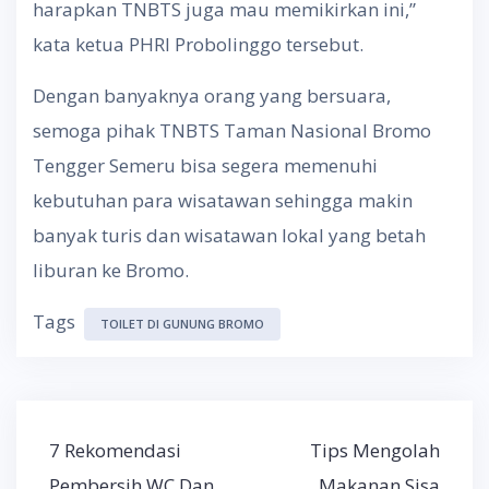
harapkan TNBTS juga mau memikirkan ini,”
kata ketua PHRI Probolinggo tersebut.
Dengan banyaknya orang yang bersuara,
semoga pihak TNBTS Taman Nasional Bromo
Tengger Semeru bisa segera memenuhi
kebutuhan para wisatawan sehingga makin
banyak turis dan wisatawan lokal yang betah
liburan ke Bromo.
Tags
TOILET DI GUNUNG BROMO
Post
7 Rekomendasi
Tips Mengolah
navigation
Pembersih WC Dan
Makanan Sisa