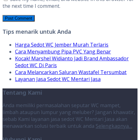
the next time I comment.
Tips menarik untuk Anda
Harga Sedot WC Jember Murah Terlaris
Cara Menyambung Pipa PVC Yang Benar
Kocak! Marshel Widianto Jadi Brand Ambassador
Sedot WC Di Paris
Cara Melancarkan Saluran Wastafel Tersumbat
Layanan Jasa Sedot WC Mentari Jasa
Tentang Kami
Anda memiliki permasalahan seputar WC mampet,
limbah ataupun lumpur yang meluber? Jangan khawatir,
sebab Kami layanan jasa sedot WC Mentari Jasa akan
menawarkan solusi terbaik untuk anda
Selengkapnya…
Hubungi Kami