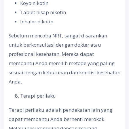
Koyo nikotin
Tablet hisap nikotin
Inhaler nikotin
Sebelum mencoba NRT, sangat disarankan
untuk berkonsultasi dengan dokter atau
profesional kesehatan. Mereka dapat
membantu Anda memilih metode yang paling
sesuai dengan kebutuhan dan kondisi kesehatan
Anda.
Terapi perilaku
Terapi perilaku adalah pendekatan lain yang
dapat membantu Anda berhenti merokok.
Melalui sesi konseling dengan seorang