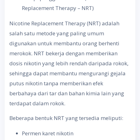
Replacement Therapy – NRT)
Nicotine Replacement Therapy (NRT) adalah
salah satu metode yang paling umum
digunakan untuk membantu orang berhenti
merokok. NRT bekerja dengan memberikan
dosis nikotin yang lebih rendah daripada rokok,
sehingga dapat membantu mengurangi gejala
putus nikotin tanpa memberikan efek
berbahaya dari tar dan bahan kimia lain yang
terdapat dalam rokok.
Beberapa bentuk NRT yang tersedia meliputi:
Permen karet nikotin