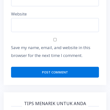
Website
Save my name, email, and website in this
browser for the next time I comment.
TIPS MENARIK UNTUK ANDA