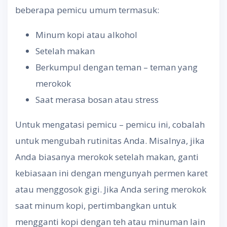
beberapa pemicu umum termasuk:
Minum kopi atau alkohol
Setelah makan
Berkumpul dengan teman – teman yang
merokok
Saat merasa bosan atau stress
Untuk mengatasi pemicu – pemicu ini, cobalah
untuk mengubah rutinitas Anda. Misalnya, jika
Anda biasanya merokok setelah makan, ganti
kebiasaan ini dengan mengunyah permen karet
atau menggosok gigi. Jika Anda sering merokok
saat minum kopi, pertimbangkan untuk
mengganti kopi dengan teh atau minuman lain