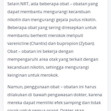
Selain NRT, ada beberapa obat – obatan yang
dapat membantu mengurangi kecanduan
nikotin dan mengurangi gejala putus nikotin.
Beberapa obat yang sering diresepkan untuk
membantu berhenti merokok meliputi
varenicline (Chantix) dan bupropion (Zyban).
Obat – obatan ini bekerja dengan
mempengaruhi area otak yang terkait dengan
kecanduan nikotin, sehingga mengurangi
keinginan untuk merokok.
Namun, penggunaan obat – obatan ini harus
dilakukan di bawah pengawasan dokter, karena
mereka dapat memiliki efek samping dan tidak
cocok untuk semua orang. Dokter akan