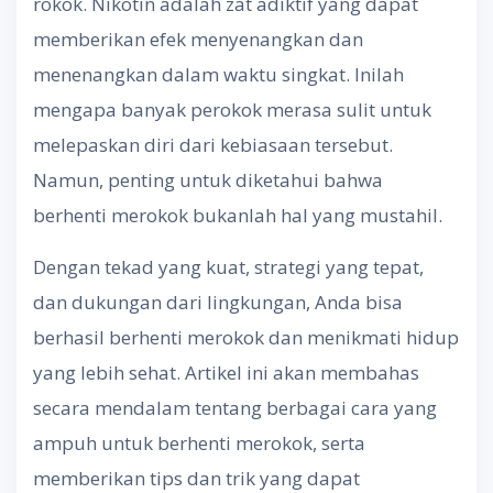
rokok. Nikotin adalah zat adiktif yang dapat
memberikan efek menyenangkan dan
menenangkan dalam waktu singkat. Inilah
mengapa banyak perokok merasa sulit untuk
melepaskan diri dari kebiasaan tersebut.
Namun, penting untuk diketahui bahwa
berhenti merokok bukanlah hal yang mustahil.
Dengan tekad yang kuat, strategi yang tepat,
dan dukungan dari lingkungan, Anda bisa
berhasil berhenti merokok dan menikmati hidup
yang lebih sehat. Artikel ini akan membahas
secara mendalam tentang berbagai cara yang
ampuh untuk berhenti merokok, serta
memberikan tips dan trik yang dapat