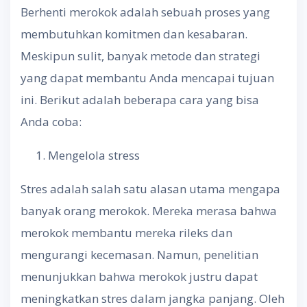
Berhenti merokok adalah sebuah proses yang
membutuhkan komitmen dan kesabaran.
Meskipun sulit, banyak metode dan strategi
yang dapat membantu Anda mencapai tujuan
ini. Berikut adalah beberapa cara yang bisa
Anda coba:
Mengelola stress
Stres adalah salah satu alasan utama mengapa
banyak orang merokok. Mereka merasa bahwa
merokok membantu mereka rileks dan
mengurangi kecemasan. Namun, penelitian
menunjukkan bahwa merokok justru dapat
meningkatkan stres dalam jangka panjang. Oleh