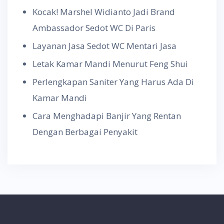
Kocak! Marshel Widianto Jadi Brand
Ambassador Sedot WC Di Paris
Layanan Jasa Sedot WC Mentari Jasa
Letak Kamar Mandi Menurut Feng Shui
Perlengkapan Saniter Yang Harus Ada Di
Kamar Mandi
Cara Menghadapi Banjir Yang Rentan
Dengan Berbagai Penyakit