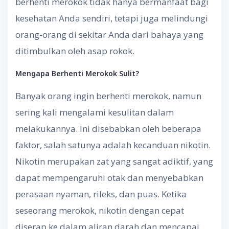
berhenti merokok tidak hanya bermanfaat bagi
kesehatan Anda sendiri, tetapi juga melindungi
orang-orang di sekitar Anda dari bahaya yang
ditimbulkan oleh asap rokok.
Mengapa Berhenti Merokok Sulit?
Banyak orang ingin berhenti merokok, namun
sering kali mengalami kesulitan dalam
melakukannya. Ini disebabkan oleh beberapa
faktor, salah satunya adalah kecanduan nikotin.
Nikotin merupakan zat yang sangat adiktif, yang
dapat mempengaruhi otak dan menyebabkan
perasaan nyaman, rileks, dan puas. Ketika
seseorang merokok, nikotin dengan cepat
diserap ke dalam aliran darah dan mencapai