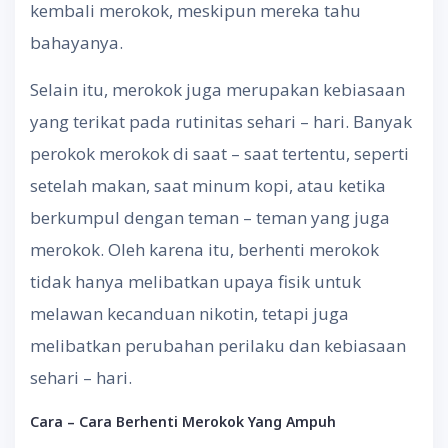
kembali merokok, meskipun mereka tahu
bahayanya.
Selain itu, merokok juga merupakan kebiasaan
yang terikat pada rutinitas sehari – hari. Banyak
perokok merokok di saat – saat tertentu, seperti
setelah makan, saat minum kopi, atau ketika
berkumpul dengan teman – teman yang juga
merokok. Oleh karena itu, berhenti merokok
tidak hanya melibatkan upaya fisik untuk
melawan kecanduan nikotin, tetapi juga
melibatkan perubahan perilaku dan kebiasaan
sehari – hari.
Cara – Cara Berhenti Merokok Yang Ampuh