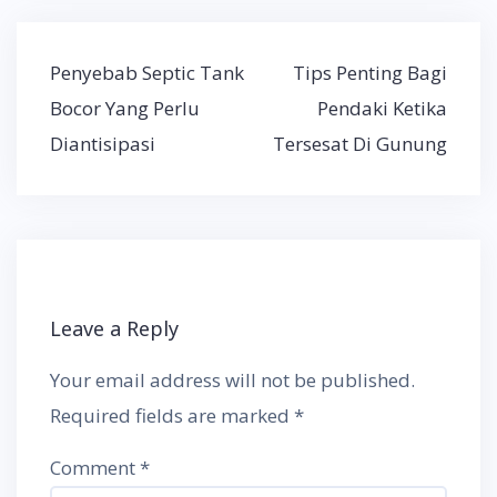
Post
Penyebab Septic Tank
Tips Penting Bagi
navigation
Bocor Yang Perlu
Pendaki Ketika
Diantisipasi
Tersesat Di Gunung
Leave a Reply
Your email address will not be published.
Required fields are marked
*
Comment
*