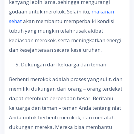
kenyang lebih lama, sehingga mengurangi
godaan untuk merokok. Selain itu,
makanan
sehat
akan membantu memperbaiki kondisi
tubuh yang mungkin telah rusak akibat
kebiasaan merokok, serta meningkatkan energi
dan kesejahteraan secara keseluruhan.
Dukungan dari keluarga dan teman
Berhenti merokok adalah proses yang sulit, dan
memiliki dukungan dari orang – orang terdekat
dapat membuat perbedaan besar. Beritahu
keluarga dan teman – teman Anda tentang niat
Anda untuk berhenti merokok, dan mintalah
dukungan mereka. Mereka bisa membantu