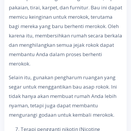
pakaian, tirai, karpet, dan furnitur. Bau ini dapat
memicu keinginan untuk merokok, terutama
bagi mereka yang baru berhenti merokok. Oleh
karena itu, membersihkan rumah secara berkala
dan menghilangkan semua jejak rokok dapat
membantu Anda dalam proses berhenti
merokok.
Selain itu, gunakan pengharum ruangan yang
segar untuk menggantikan bau asap rokok. Ini
tidak hanya akan membuat rumah Anda lebih
nyaman, tetapi juga dapat membantu
mengurangi godaan untuk kembali merokok.
Terapi pengganti nikotin (Nicotine