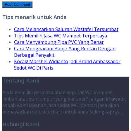
Tips menarik untuk Anda
Cara Melancarkan Saluran Wastafel Tersumbat
Tips Memilih Jasa WC Mampet Terpercaya
Cara Menyambung Pipa PVC Yang Benar
Cara Menghadapi Banjir Yang Rentan Dengan
Berbagai Penyakit
Kocak! Marshel Widianto Jadi Brand Ambassador
Sedot WC Di Paris
Tentang Kami
Anda memiliki permasalahan seputar WC mampet,
limbah ataupun lumpur yang meluber? Jangan khawatir,
sebab Kami layanan jasa sedot WC Mentari Jasa akan
menawarkan solusi terbaik untuk anda
Selengkapnya…
Hubungi Kami