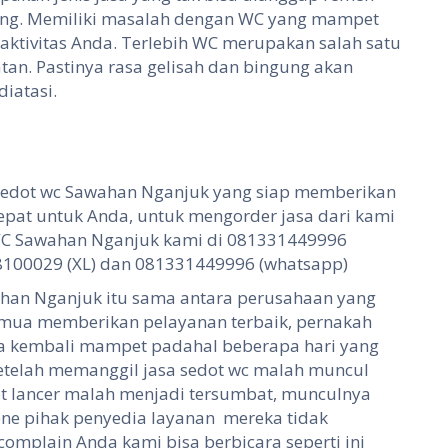
ting. Memiliki masalah dengan WC yang mampet
ktivitas Anda. Terlebih WC merupakan salah satu
an. Pastinya rasa gelisah dan bingung akan
diatasi.
r sedot wc Sawahan Nganjuk yang siap memberikan
epat untuk Anda, untuk mengorder jasa dari kami
 WC Sawahan Nganjuk kami di 081331449996
48100029 (XL) dan 081331449996 (whatsapp)
wahan Nganjuk itu sama antara perusahaan yang
semua memberikan pelayanan terbaik, pernakah
 kembali mampet padahal beberapa hari yang
u setelah memanggil jasa sedot wc malah muncul
t lancer malah menjadi tersumbat, munculnya
ne pihak penyedia layanan mereka tidak
mplain Anda kami bisa berbicara seperti ini