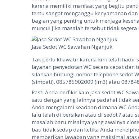
karena memiliki manfaat yang begitu pen
tentu sangat menganggu kenyamanan dan a
bagian yang penting untuk menjaga kesehat
muncul jika masalah tersebut tidak segera 
Jasa Sedot WC Sawahan Nganjuk
Tak perlu khawatir karena kini telah hadi
layanan penyedotan WC secara cepat dan t
silahkan hubungi nomor telephone sedot
(simpati), 085785902009 (im3) atau 0878
Pasti Anda berfikir kalo jasa sedot WC Sa
satu dengan yang lainnya padahal tidak 
Anda mengalami keadaan dimana WC Anda
lalu telah di bersikan atau di sedot ? ata
masalah baru misalnya yang awalnya close
bau tidak sedap dan ketika Anda menelpho
memberikan jawaban yang maksimal atas co