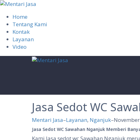
Home
Tentang Kami
Kontak
Layanan
Video
Skip
to
content
Jasa Sedot WC Sawa
Mentari Jasa
–
Layanan
,
Nganjuk
–
November 
Jasa Sedot WC Sawahan Nganjuk Memberi Bany
Kami Jasa sedot wc Sawahan Nganjuk merup