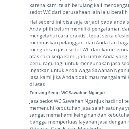
karena kami telah berulang kali mendenga
sedot WC dari perusahaan lain lalu beral
Hal seperti ini bisa saja terjadi pada and
Anda pilih belum memiliki pengalaman dan
mengetahui cara praktis , tepat serta efes
memuaskan pelanggan, dan Anda tau baga
mengunkan jasa sedot WC dari kami semu
atas cara kerja kami, jadi untuk Anda yan
perlu ragu lagi untuk mengunakan jasa sed
ingatkan untuk Anda waga Sawahan Nganju
jasa kami jika Anda tidak mau mengalami 
di atas
Tentang
S
edot WC
Sawahan Nganjuk
Jasa sedot WC Sawahan Nganjuk hadir di 
memenuhi kebutuhan jasa salah satunya yai
sangat memahami keinginan dan kebutuhan
bangga memperluas layanan jasa dengan 
Sidoarjo, Gresik, dan Mojokerto.