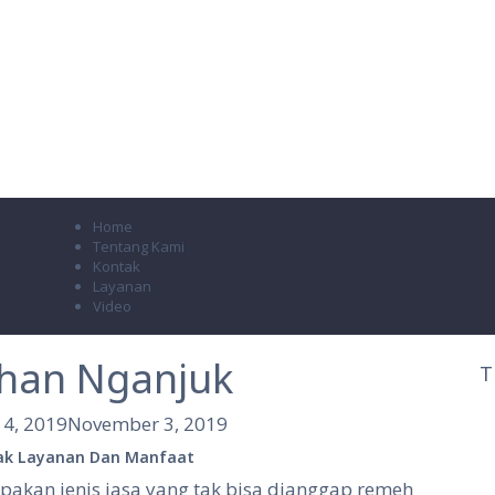
Home
Tentang Kami
Kontak
Layanan
Video
han Nganjuk
T
4, 2019
November 3, 2019
ak Layanan Dan Manfaat
akan jenis jasa yang tak bisa dianggap remeh