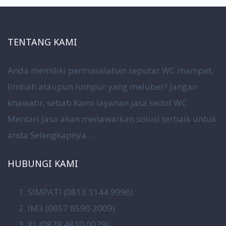
TENTANG KAMI
Anda memiliki permasalahan seputar WC mampet,
limbah ataupun lumpur yang meluber? Jangan
khawatir, sebab Kami layanan jasa sedot WC
Mentari Jasa akan menawarkan solusi terbaik untuk
anda
Selengkapnya…
HUBUNGI KAMI
SIMPATI (0813 3144 9996)
IM3 (0857 8590 2009)
XL (0878 4810 0029)