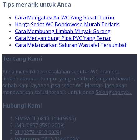
Tips menarik untuk Anda
Cara Mengatasi Air WC Yang Susah Turun
Harga Sedot WC Bondowoso Murah Terlaris
Cara Membuang Limbah Minyak Goreng
Cara Menyambung Pipa PVC Yang Benar
Cara Melancarkan Saluran Wastafel Tersumbat
Tentang Kami
Anda memiliki permasalahan seputar WC mampet,
limbah ataupun lumpur yang meluber? Jangan khawatir,
sebab Kami layanan jasa sedot WC Mentari Jasa akan
menawarkan solusi terbaik untuk anda
Selengkapnya…
Hubungi Kami
SIMPATI (0813 3144 9996)
IM3 (0857 8590 2009)
XL (0878 4810 0029)
Whatsapp (0813 3144 9996)