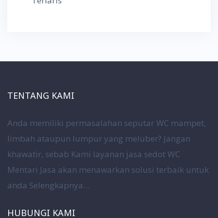
Terlaris
TENTANG KAMI
Anda memiliki permasalahan seputar WC mampet,
limbah ataupun lumpur yang meluber? Jangan
khawatir, sebab Kami layanan jasa sedot WC
Mentari Jasa akan menawarkan solusi terbaik untuk
anda
Selengkapnya…
HUBUNGI KAMI