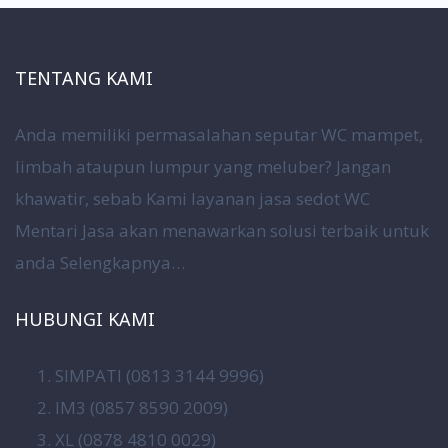
TENTANG KAMI
Anda memiliki permasalahan seputar WC mampet,
limbah ataupun lumpur yang meluber? Jangan
khawatir, sebab Kami layanan jasa sedot WC
Mentari Jasa akan menawarkan solusi terbaik untuk
anda
Selengkapnya…
HUBUNGI KAMI
SIMPATI (0813 3144 9996)
IM3 (0857 8590 2009)
XL (0878 4810 0029)