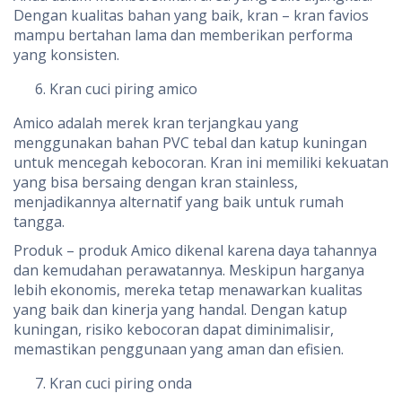
Dengan kualitas bahan yang baik, kran – kran favios
mampu bertahan lama dan memberikan performa
yang konsisten.
Kran cuci piring amico
Amico adalah merek kran terjangkau yang
menggunakan bahan PVC tebal dan katup kuningan
untuk mencegah kebocoran. Kran ini memiliki kekuatan
yang bisa bersaing dengan kran stainless,
menjadikannya alternatif yang baik untuk rumah
tangga.
Produk – produk Amico dikenal karena daya tahannya
dan kemudahan perawatannya. Meskipun harganya
lebih ekonomis, mereka tetap menawarkan kualitas
yang baik dan kinerja yang handal. Dengan katup
kuningan, risiko kebocoran dapat diminimalisir,
memastikan penggunaan yang aman dan efisien.
Kran cuci piring onda