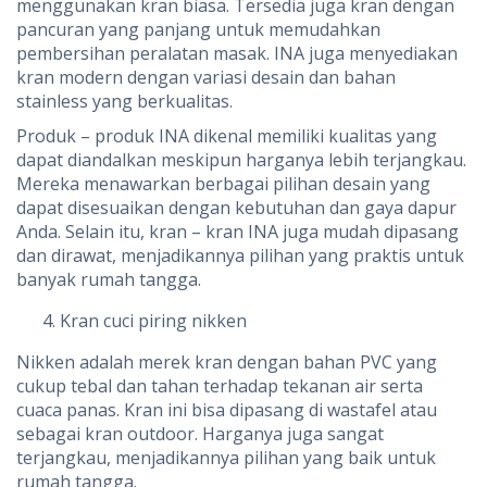
menggunakan kran biasa. Tersedia juga kran dengan
pancuran yang panjang untuk memudahkan
pembersihan peralatan masak. INA juga menyediakan
kran modern dengan variasi desain dan bahan
stainless yang berkualitas.
Produk – produk INA dikenal memiliki kualitas yang
dapat diandalkan meskipun harganya lebih terjangkau.
Mereka menawarkan berbagai pilihan desain yang
dapat disesuaikan dengan kebutuhan dan gaya dapur
Anda. Selain itu, kran – kran INA juga mudah dipasang
dan dirawat, menjadikannya pilihan yang praktis untuk
banyak rumah tangga.
Kran cuci piring nikken
Nikken adalah merek kran dengan bahan PVC yang
cukup tebal dan tahan terhadap tekanan air serta
cuaca panas. Kran ini bisa dipasang di wastafel atau
sebagai kran outdoor. Harganya juga sangat
terjangkau, menjadikannya pilihan yang baik untuk
rumah tangga.