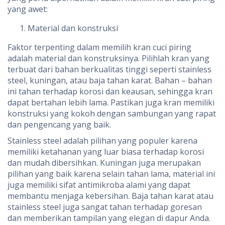
yang awet:
Material dan konstruksi
Faktor terpenting dalam memilih kran cuci piring
adalah material dan konstruksinya. Pilihlah kran yang
terbuat dari bahan berkualitas tinggi seperti stainless
steel, kuningan, atau baja tahan karat. Bahan – bahan
ini tahan terhadap korosi dan keausan, sehingga kran
dapat bertahan lebih lama. Pastikan juga kran memiliki
konstruksi yang kokoh dengan sambungan yang rapat
dan pengencang yang baik.
Stainless steel adalah pilihan yang populer karena
memiliki ketahanan yang luar biasa terhadap korosi
dan mudah dibersihkan. Kuningan juga merupakan
pilihan yang baik karena selain tahan lama, material ini
juga memiliki sifat antimikroba alami yang dapat
membantu menjaga kebersihan. Baja tahan karat atau
stainless steel juga sangat tahan terhadap goresan
dan memberikan tampilan yang elegan di dapur Anda.