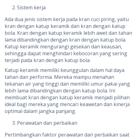
Sistem kerja
Ada dua jenis sistem kerja pada kran cuci piring, yaitu
kran dengan katup keramik dan kran dengan katup
bola. Kran dengan katup keramik lebih awet dan tahan
lama dibandingkan dengan kran dengan katup bola.
Katup keramik mengurangi gesekan dan keausan,
sehingga dapat menghindari kebocoran yang sering
terjadi pada kran dengan katup bola.
Katup keramik memiliki keunggulan dalam hal daya
tahan dan performa. Mereka mampu menahan
tekanan air yang tinggi dan memiliki umur pakai yang
lebih lama dibandingkan dengan katup bola. Ini
membuat kran dengan katup keramik menjadi pilihan
ideal bagi mereka yang mencari keawetan dan kinerja
optimal dalam jangka panjang.
Perawatan dan perbaikan
Pertimbangkan faktor perawatan dan perbaikan saat