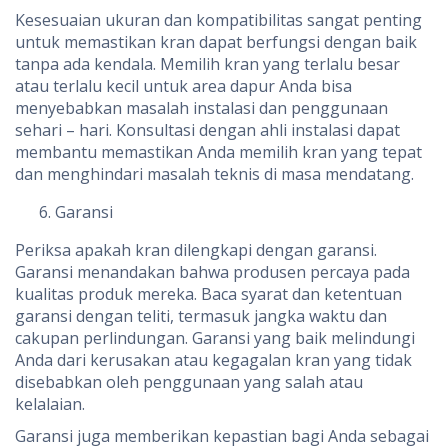
Kesesuaian ukuran dan kompatibilitas sangat penting
untuk memastikan kran dapat berfungsi dengan baik
tanpa ada kendala. Memilih kran yang terlalu besar
atau terlalu kecil untuk area dapur Anda bisa
menyebabkan masalah instalasi dan penggunaan
sehari – hari. Konsultasi dengan ahli instalasi dapat
membantu memastikan Anda memilih kran yang tepat
dan menghindari masalah teknis di masa mendatang.
Garansi
Periksa apakah kran dilengkapi dengan garansi.
Garansi menandakan bahwa produsen percaya pada
kualitas produk mereka. Baca syarat dan ketentuan
garansi dengan teliti, termasuk jangka waktu dan
cakupan perlindungan. Garansi yang baik melindungi
Anda dari kerusakan atau kegagalan kran yang tidak
disebabkan oleh penggunaan yang salah atau
kelalaian.
Garansi juga memberikan kepastian bagi Anda sebagai