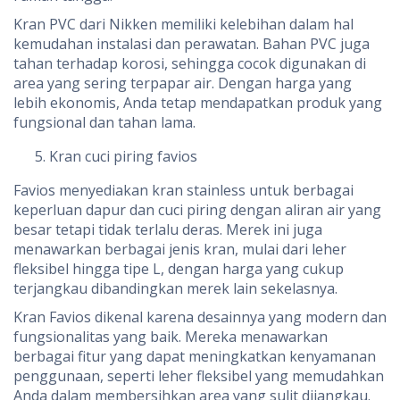
Kran PVC dari Nikken memiliki kelebihan dalam hal
kemudahan instalasi dan perawatan. Bahan PVC juga
tahan terhadap korosi, sehingga cocok digunakan di
area yang sering terpapar air. Dengan harga yang
lebih ekonomis, Anda tetap mendapatkan produk yang
fungsional dan tahan lama.
Kran cuci piring favios
Favios menyediakan kran stainless untuk berbagai
keperluan dapur dan cuci piring dengan aliran air yang
besar tetapi tidak terlalu deras. Merek ini juga
menawarkan berbagai jenis kran, mulai dari leher
fleksibel hingga tipe L, dengan harga yang cukup
terjangkau dibandingkan merek lain sekelasnya.
Kran Favios dikenal karena desainnya yang modern dan
fungsionalitas yang baik. Mereka menawarkan
berbagai fitur yang dapat meningkatkan kenyamanan
penggunaan, seperti leher fleksibel yang memudahkan
Anda dalam membersihkan area yang sulit dijangkau.