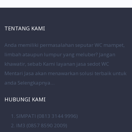
TENTANG KAMI
Anda memiliki permasalahan seputar WC mampet,
limbah ataupun lumpur yang meluber? Jangan
khawatir, sebab Kami layanan jasa sedot WC
Mentari Jasa akan menawarkan solusi terbaik untuk
anda
Selengkapnya…
HUBUNGI KAMI
SIMPATI (0813 3144 9996)
IM3 (0857 8590 2009)