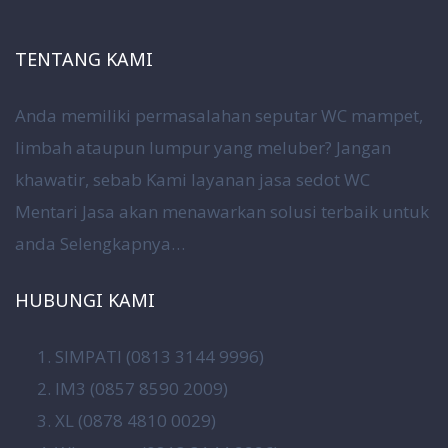
TENTANG KAMI
Anda memiliki permasalahan seputar WC mampet,
limbah ataupun lumpur yang meluber? Jangan
khawatir, sebab Kami layanan jasa sedot WC
Mentari Jasa akan menawarkan solusi terbaik untuk
anda
Selengkapnya…
HUBUNGI KAMI
SIMPATI (0813 3144 9996)
IM3 (0857 8590 2009)
XL (0878 4810 0029)