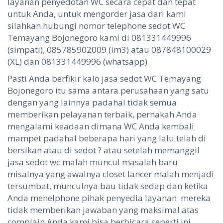
layanan penyedotan WC secara cepat dan tepat
untuk Anda, untuk mengorder jasa dari kami
silahkan hubungi nomor telephone sedot WC
Temayang Bojonegoro kami di 081331449996
(simpati), 085785902009 (im3) atau 087848100029
(XL) dan 081331449996 (whatsapp)
Pasti Anda berfikir kalo jasa sedot WC Temayang
Bojonegoro itu sama antara perusahaan yang satu
dengan yang lainnya padahal tidak semua
memberikan pelayanan terbaik, pernakah Anda
mengalami keadaan dimana WC Anda kembali
mampet padahal beberapa hari yang lalu telah di
bersikan atau di sedot ? atau setelah memanggil
jasa sedot wc malah muncul masalah baru
misalnya yang awalnya closet lancer malah menjadi
tersumbat, munculnya bau tidak sedap dan ketika
Anda menelphone pihak penyedia layanan mereka
tidak memberikan jawaban yang maksimal atas
complain Anda kami bisa berbicara seperti ini