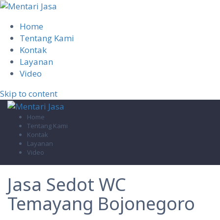
Home
Tentang Kami
Kontak
Layanan
Video
Skip to content
Home
Tentang Kami
Kontak
Layanan
Video
Jasa Sedot WC
Temayang Bojonegoro