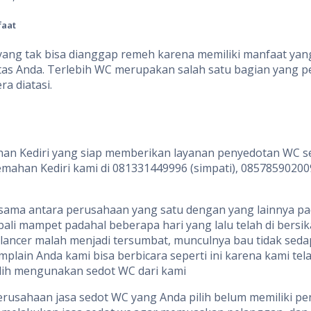
faat
 yang tak bisa dianggap remeh karena memiliki manfaat ya
 Anda. Terlebih WC merupakan salah satu bagian yang pen
a diatasi.
mahan Kediri yang siap memberikan layanan penyedotan WC s
mahan Kediri kami di 081331449996 (simpati), 08578590200
itu sama antara perusahaan yang satu dengan yang lainnya 
mampet padahal beberapa hari yang lalu telah di bersikan
 lancer malah menjadi tersumbat, munculnya bau tidak sed
lain Anda kami bisa berbicara seperti ini karena kami tel
alih mengunakan sedot WC dari kami
la perusahaan jasa sedot WC yang Anda pilih belum memiliki