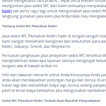
belum mengetahui cara praktis , tepat serta efesien un
mengunkan jasa sedot WC dari kami semuanya menyatakan 
Kediri
tak perlu ragu lagi untuk mengunakan jasa sedot WC
langsung gunakan jasa kami jika Anda tidak mau mengalam
Tentang
S
edot WC
Plemahan Kediri
Jasa sedot WC Plemahan Kediri hadir di tengah-tengah ma
kami sangat memahami keinginan dan kebutuhan para pen
Kediri, Sidoarjo, Gresik, dan Mojokerto.
Perluasan jangkauan jasa pelayanan sedot WC tersebut d
menghadirkan beberapa layanan lainnya mengingat kebut
tangani ada di bawah artikel ini.
Info dan tawaran menarik untuk Anda khususnya Anda yang
anda akan mendapatkan potongan harga dan bonus di anta
tukan lagi dan menambah biaya lagi, bonus selang panjan
pasti di kenai biaya tambahan jika mengunakan tambahan 
Sedot WC Plemahan Kediri
Terbaik Atasi Masalah Penyumbatan