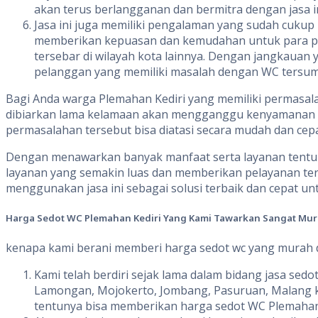
akan terus berlangganan dan bermitra dengan jasa in
Jasa ini juga memiliki pengalaman yang sudah cukup
memberikan kepuasan dan kemudahan untuk para pel
tersebar di wilayah kota lainnya. Dengan jangkauan
pelanggan yang memiliki masalah dengan WC tersum
Bagi Anda warga Plemahan Kediri yang memiliki permasal
dibiarkan lama kelamaan akan mengganggu kenyamanan d
permasalahan tersebut bisa diatasi secara mudah dan cepa
Dengan menawarkan banyak manfaat serta layanan tentu An
layanan yang semakin luas dan memberikan pelayanan terb
menggunakan jasa ini sebagai solusi terbaik dan cepat u
Harga
Sedot
WC Plemahan Kediri
Yang
Kami
Tawarkan
Sangat
Mur
kenapa kami berani memberi harga sedot wc yang murah di
Kami telah berdiri sejak lama dalam bidang jasa sedo
Lamongan, Mojokerto, Jombang, Pasuruan, Malang ka
tentunya bisa memberikan harga sedot WC Plemahan