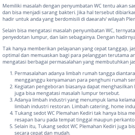
Memiliki masalah dengan penyumbatan WC tentu akan sa
dan bisa menjadi sarang bakteri. Jika hal tersebut dibi
hadir untuk anda yang berdomisili di daearah/ wilayah
Selain bisa mengatasi masalah penyumbatan WC, ternyata
penyedotan lumpur, dan lain sebagainya. Dengan hadirn
Tak hanya memberikan pelayanan yang cepat tanggap, jasa
optimal dan memuaskan bagi para pelanggan terutama and
mengatasi berbagai permasalahan yang membutuhkan jasa p
Permasalahan adanya limbah rumah tangga diantaranya
mengganggu kenyamanan para penghuni rumah sert
Kegiatan pengeboran biasanya dapat menghasilkan l
juga bisa mengatasi masalah lumpur tersebut.
Adanya limbah industri yang menumpuk lama kelama
limbah industri restoran. Limbah catering, home ind
Tukang sedot WC Plemahan Kediri tak hanya bisa m
resapan baru pada tempat tinggal maupun perkanto
Selain itu, Tukang sedot WC Plemahan Kediri juga b
secara cepat dan mudah.