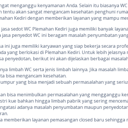
ngat menganggu kenyamanan Anda. Selain itu biasanya WC
arkan tentu akan sangat mengancam kesehatan penghuni ruma
 Plemahan Kediri dengan memberikan layanan yang mampu m
 jasa sedot WC Plemahan Kediri juga memiliki banyak laya
ya jasa penyedot WC ini beragam masalah penyumbatan yan
 ini juga memiliki karyawan yang siap bekerja secara pro
a yang berlokasi di Plemahan Kediri. Untuk lebih jelasny
enyedotan, berikut ini akan dijelaskan berbagai masalah 
 limbah WC serta jenis limbah lainnya. Jika masalah limbah
a bisa mengancam kesehatan.
umpur yang bisa menjadi sebuah permasalahan yang serius
an bisa menimbulkan permasalahan yang mengganggu kenya
ustri kue bahkan hingga limbah pabrik yang sering mencemar
engatasi adanya masalah penyumbatan maupun penyedotan 
ran.
isa memberikan layanan pemasangan closed baru sehingga m