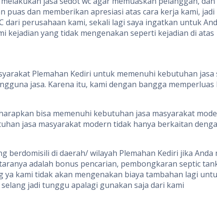
tuk melakukan jasa sedot wc agar memuaskan pelanggan, da
puas dan memberikan apresiasi atas cara kerja kami, jad
 dari perusahaan kami, sekali lagi saya ingatkan untuk And
i kejadian yang tidak mengenakan seperti kejadian di atas
syarakat Plemahan Kediri untuk memenuhi kebutuhan jasa sa
gguna jasa. Karena itu, kami dengan bangga memperluas 
iharapkan bisa memenuhi kebutuhan jasa masyarakat moder
uhan jasa masyarakat modern tidak hanya berkaitan denga
 berdomisili di daerah/ wilayah Plemahan Kediri jika And
ranya adalah bonus pencarian, pembongkaran septic tank 
g ya kami tidak akan mengenakan biaya tambahan lagi untu
selang jadi tunggu apalagi gunakan saja dari kami