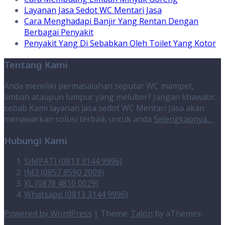
Layanan Jasa Sedot WC Mentari Jasa
Cara Menghadapi Banjir Yang Rentan Dengan
Berbagai Penyakit
Penyakit Yang Di Sebabkan Oleh Toilet Yang Kotor
Tentang Kami
Anda memiliki permasalahan seputar WC mampet,
limbah ataupun lumpur yang meluber? Jangan khawatir,
sebab Kami layanan jasa sedot WC Mentari Jasa akan
menawarkan solusi terbaik untuk anda
Selengkapnya…
Hubungi Kami
SIMPATI (0813 3144 9996)
IM3 (0857 8590 2009)
XL (0878 4810 0029)
Whatsapp (0813 3144 9996)
Powered by WordPress
|
Theme:
Talon
by aThemes.