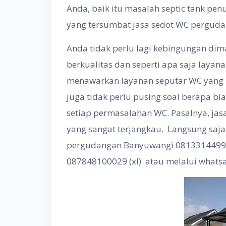
Anda, baik itu masalah septic tank pe
yang tersumbat jasa sedot WC perguda
Anda tidak perlu lagi kebingungan di
berkualitas dan seperti apa saja layan
menawarkan layanan seputar WC yang l
juga tidak perlu pusing soal berapa b
setiap permasalahan WC. Pasalnya, jasa
yang sangat terjangkau. Langsung saj
pergudangan Banyuwangi 081331449996
087848100029 (xl) atau melalui whats