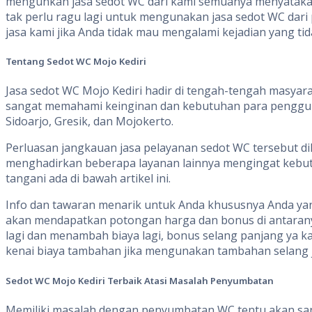
mengunkan jasa sedot WC dari kami semuanya menyatakan 
tak perlu ragu lagi untuk mengunakan jasa sedot WC dari 
jasa kami jika Anda tidak mau mengalami kejadian yang ti
Tentang
S
edot WC
Mojo Kediri
Jasa sedot WC Mojo Kediri hadir di tengah-tengah masyara
sangat memahami keinginan dan kebutuhan para pengguna
Sidoarjo, Gresik, dan Mojokerto.
Perluasan jangkauan jasa pelayanan sedot WC tersebut d
menghadirkan beberapa layanan lainnya mengingat kebut
tangani ada di bawah artikel ini.
Info dan tawaran menarik untuk Anda khususnya Anda yang
akan mendapatkan potongan harga dan bonus di antaranya
lagi dan menambah biaya lagi, bonus selang panjang ya k
kenai biaya tambahan jika mengunakan tambahan selang j
Sedot WC Mojo Kediri
Terbaik Atasi Masalah Penyumbatan
Memiliki masalah dengan penyumbatan WC tentu akan sa