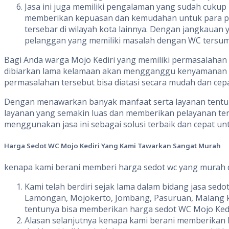
Jasa ini juga memiliki pengalaman yang sudah cukup
memberikan kepuasan dan kemudahan untuk para pel
tersebar di wilayah kota lainnya. Dengan jangkauan
pelanggan yang memiliki masalah dengan WC tersum
Bagi Anda warga Mojo Kediri yang memiliki permasalahan 
dibiarkan lama kelamaan akan mengganggu kenyamanan d
permasalahan tersebut bisa diatasi secara mudah dan cepa
Dengan menawarkan banyak manfaat serta layanan tentu An
layanan yang semakin luas dan memberikan pelayanan terb
menggunakan jasa ini sebagai solusi terbaik dan cepat u
Harga
Sedot
WC Mojo Kediri
Yang
Kami
Tawarkan
Sangat
Murah
kenapa kami berani memberi harga sedot wc yang murah di
Kami telah berdiri sejak lama dalam bidang jasa sedo
Lamongan, Mojokerto, Jombang, Pasuruan, Malang ka
tentunya bisa memberikan harga sedot WC Mojo Ked
Alasan selanjutnya kenapa kami berani memberikan 