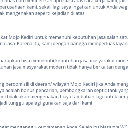
puas dan memberikan apresiasi atas cara kerja kami, jad
perusahaan kami, sekali lagi saya ingatkan untuk Anda wag
dak mengenakan seperti kejadian di atas
kat Mojo Kediri untuk memenuhi kebutuhan jasa salah satun
 jasa. Karena itu, kami dengan bangga memperluas layana
iharapkan bisa memenuhi kebutuhan jasa masyarakat moder
uhan jasa masyarakat modern tidak hanya berkaitan denga
 berdomisili di daerah/ wilayah Mojo Kediri jika Anda men
 adalah bonus pencarian, pembongkaran septic tank yang 
ami tidak akan mengenakan biaya tambahan lagi untuk pengu
adi tunggu apalagi gunakan saja dari kami
ngat menganggu kenyamanan Anda. Selain itu biasanya WC