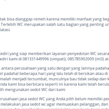
g tak bisa dianggap remeh karena memiliki manfaat yang b
Terlebih WC merupakan salah satu bagian yang penting unt
atasi.
 Kediri yang siap memberikan layanan penyedotan WC secara
diri kami di 081331449996 (simpati), 085785902009 (im3) 
sama antara perusahaan yang satu dengan yang lainnya pada
dahal beberapa hari yang lalu telah di bersikan atau di 
r malah menjadi tersumbat, munculnya bau tidak sedap dan
a kami bisa berbicara seperti ini karena kami telah berul
alih mengunakan sedot WC dari kami
la perusahaan jasa sedot WC yang Anda pilih belum memiliki
tuk melakukan jasa sedot wc agar memuaskan pelanggan, da