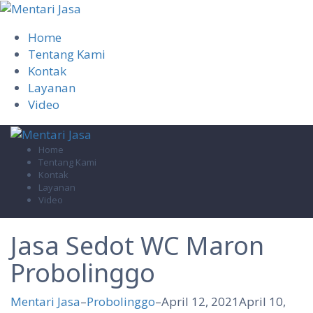
Home
Tentang Kami
Kontak
Layanan
Video
Skip
to
Home
Tentang Kami
content
Kontak
Layanan
Video
Jasa Sedot WC Maron
Probolinggo
Mentari Jasa
–
Probolinggo
–
April 12, 2021
April 10,