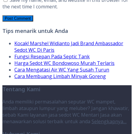
the next time I comment.
Tips menarik untuk Anda
Kocak! Marshel Widianto Jadi Brand Ambassador
Sedot WC Di Paris
Fungsi Resepan Pada Septic Tank
Harga Sedot WC Bondowoso Murah Terlaris
Cara Mengatasi Air WC Yang Susah Turun
Cara Membuang Limbah Minyak Goreng
Tentang Kami
Anda memiliki permasalahan seputar WC mampet,
limbah ataupun lumpur yang meluber? Jangan khawatir,
sebab Kami layanan jasa sedot WC Mentari Jasa akan
menawarkan solusi terbaik untuk anda
Selengkapnya…
Hubungi Kami