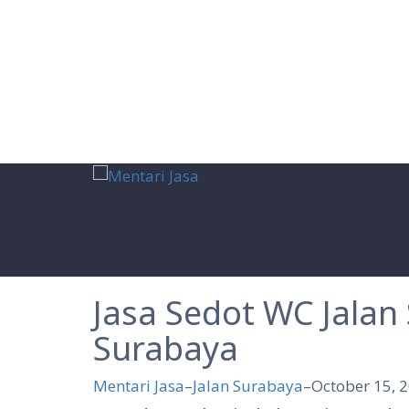
Skip
to
content
Jasa Sedot WC Jalan
Surabaya
Mentari Jasa
–
Jalan Surabaya
–
October 15, 