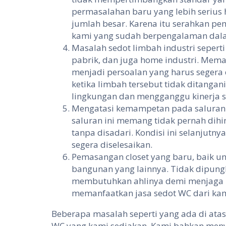
permasalahan baru yang lebih seriu
jumlah besar. Karena itu serahkan pe
kami yang sudah berpengalaman dala
Masalah sedot limbah industri seperti 
pabrik, dan juga home industri. Mem
menjadi persoalan yang harus segera 
ketika limbah tersebut tidak ditang
lingkungan dan mengganggu kinerja sek
Mengatasi kemampetan pada saluran
saluran ini memang tidak pernah dih
tanpa disadari. Kondisi ini selanjut
segera diselesaikan.
Pemasangan closet yang baru, baik un
bangunan yang lainnya. Tidak dipungki
membutuhkan ahlinya demi menjaga ki
memanfaatkan jasa sedot WC dari kam
Beberapa masalah seperti yang ada di ata
WC yang kami sediakan. Kami bahkan menye