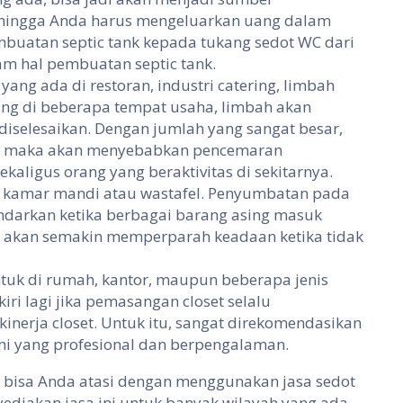
s hingga Anda harus mengeluarkan uang dalam
mbuatan septic tank kepada tukang sedot WC dari
m hal pembuatan septic tank.
yang ada di restoran, industri catering, limbah
ang di beberapa tempat usaha, limbah akan
diselesaikan. Dengan jumlah yang sangat besar,
ani maka akan menyebabkan pencemaran
aligus orang yang beraktivitas di sekitarnya.
 kamar mandi atau wastafel. Penyumbatan pada
indarkan ketika berbagai barang asing masuk
nya akan semakin memperparah keadaan ketika tidak
tuk di rumah, kantor, maupun beberapa jenis
ri lagi jika pemasangan closet selalu
nerja closet. Untuk itu, sangat direkomendasikan
i yang profesional dan berpengalaman.
s bisa Anda atasi dengan menggunakan jasa sedot
diakan jasa ini untuk banyak wilayah yang ada