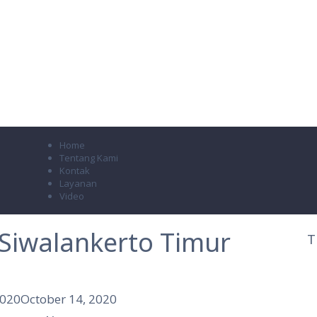
Home
Tentang Kami
Kontak
Layanan
Video
 Siwalankerto Timur
T
2020
October 14, 2020