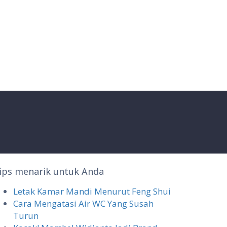
ips menarik untuk Anda
Letak Kamar Mandi Menurut Feng Shui
Cara Mengatasi Air WC Yang Susah
Turun