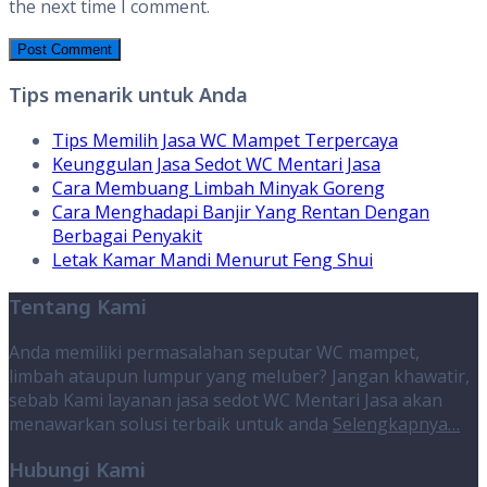
the next time I comment.
Tips menarik untuk Anda
Tips Memilih Jasa WC Mampet Terpercaya
Keunggulan Jasa Sedot WC Mentari Jasa
Cara Membuang Limbah Minyak Goreng
Cara Menghadapi Banjir Yang Rentan Dengan
Berbagai Penyakit
Letak Kamar Mandi Menurut Feng Shui
Tentang Kami
Anda memiliki permasalahan seputar WC mampet,
limbah ataupun lumpur yang meluber? Jangan khawatir,
sebab Kami layanan jasa sedot WC Mentari Jasa akan
menawarkan solusi terbaik untuk anda
Selengkapnya…
Hubungi Kami