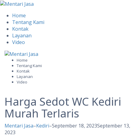
Home
Tentang Kami
Kontak
Layanan
Video
Skip
to
Home
Tentang Kami
content
Kontak
Layanan
Video
Harga Sedot WC Kediri
Murah Terlaris
Mentari Jasa
–
Kediri
–
September 18, 2023
September 13,
2023