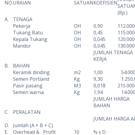
NO.
URAIAN
SATUAN
KOEFISIEN
SATUA
(Rp.)
A.
TENAGA
Pekerja
OH
0,90
112.000
Tukang Batu
OH
0,45
115.000
Kepala Tukang
OH
0,045
120.000
Mandor
OH
0,045
130.000
JUMLAH TENAGA
KERJA
B.
BAHAN
Keramik dinding
m2
1,00
54.000
Semen Portland
Kg
9,30
1.250,
Pasir pasang
M3
0,018
215.000
Semen warna
Kg
1,94
14.000
JUMLAH HARGA
BAHAN
C.
PERALATAN
JUMLAH HARGA A
D.
Jumlah (A + B + C)
E.
Overhead & Profit
10
% x D