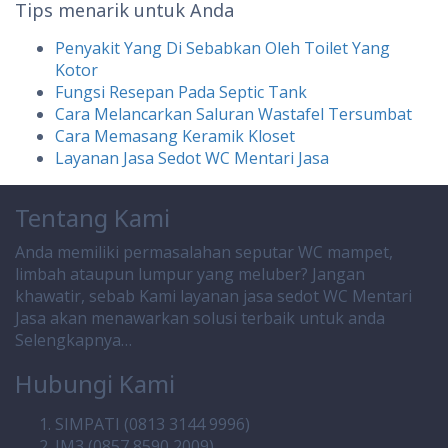
Tips menarik untuk Anda
Penyakit Yang Di Sebabkan Oleh Toilet Yang
Kotor
Fungsi Resepan Pada Septic Tank
Cara Melancarkan Saluran Wastafel Tersumbat
Cara Memasang Keramik Kloset
Layanan Jasa Sedot WC Mentari Jasa
Tentang Kami
Anda memiliki permasalahan seputar WC mampet,
limbah ataupun lumpur yang meluber? Jangan
khawatir, sebab Kami layanan jasa sedot WC Mentari
Jasa akan menawarkan solusi terbaik untuk anda
Selengkapnya…
Hubungi Kami
SIMPATI (0813 3144 9996)
IM3 (0857 8590 2009)