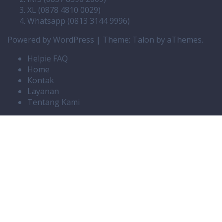
XL (0878 4810 0029)
Whatsapp (0813 3144 9996)
Powered by WordPress
|
Theme:
Talon
by aThemes.
Helpie FAQ
Home
Kontak
Layanan
Tentang Kami