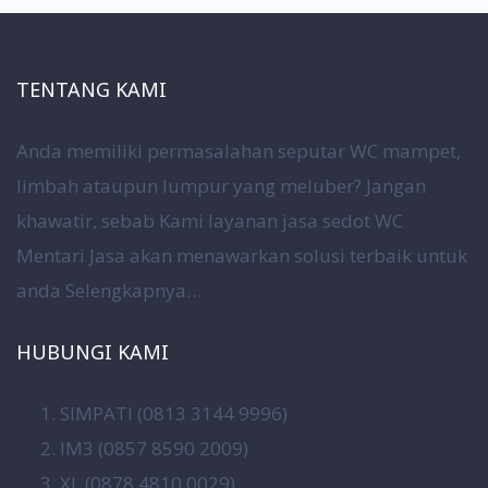
TENTANG KAMI
Anda memiliki permasalahan seputar WC mampet,
limbah ataupun lumpur yang meluber? Jangan
khawatir, sebab Kami layanan jasa sedot WC
Mentari Jasa akan menawarkan solusi terbaik untuk
anda
Selengkapnya…
HUBUNGI KAMI
SIMPATI (0813 3144 9996)
IM3 (0857 8590 2009)
XL (0878 4810 0029)