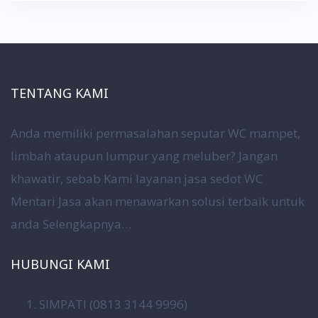
TENTANG KAMI
Anda memiliki permasalahan seputar WC mampet,
limbah ataupun lumpur yang meluber? Jangan
khawatir, sebab Kami layanan jasa sedot WC
Mentari Jasa akan menawarkan solusi terbaik untuk
anda
Selengkapnya…
HUBUNGI KAMI
SIMPATI (0813 3144 9996)