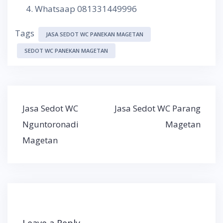
Whatsaap 081331449996
Tags
JASA SEDOT WC PANEKAN MAGETAN
SEDOT WC PANEKAN MAGETAN
Post
Jasa Sedot WC
Jasa Sedot WC Parang
navigation
Nguntoronadi
Magetan
Magetan
Leave a Reply