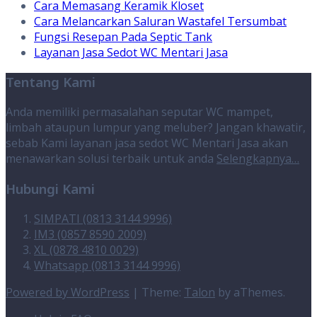
Cara Memasang Keramik Kloset
Cara Melancarkan Saluran Wastafel Tersumbat
Fungsi Resepan Pada Septic Tank
Layanan Jasa Sedot WC Mentari Jasa
Tentang Kami
Anda memiliki permasalahan seputar WC mampet,
limbah ataupun lumpur yang meluber? Jangan khawatir,
sebab Kami layanan jasa sedot WC Mentari Jasa akan
menawarkan solusi terbaik untuk anda
Selengkapnya…
Hubungi Kami
SIMPATI (0813 3144 9996)
IM3 (0857 8590 2009)
XL (0878 4810 0029)
Whatsapp (0813 3144 9996)
Powered by WordPress
|
Theme:
Talon
by aThemes.