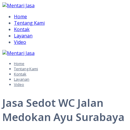
Home
Tentang Kami
Kontak
Layanan
Video
Skip
to
Home
content
Tentang Kami
Kontak
Layanan
Video
Jasa Sedot WC Jalan
Medokan Ayu Surabaya