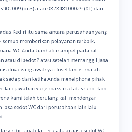
85902009 (im3) atau 087848100029 (XL) dan
 Badas Kediri itu sama antara perusahaan yang
ak semua memberikan pelayanan terbaik,
imana WC Anda kembali mampet padahal
an atau di sedot ? atau setelah memanggil jasa
isalnya yang awalnya closet lancer malah
ak sedap dan ketika Anda menelphone pihak
rikan jawaban yang maksimal atas complain
arena kami telah berulang kali mendengar
 jasa sedot WC dari perusahaan lain lalu
mi
anda sendiri apabila perusahaan jasa sedot WC