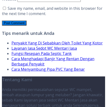
Save my name, email, and website in this browser for
the next time I comment.
Tips menarik untuk Anda
Penyakit Yang Di Sebabkan Oleh Toilet Yang Kotor
Layanan Jasa Sedot WC Mentari Jasa
Fungsi Resepan Pada Septic Tank
Cara Menghadapi Banjir Yang Rentan Dengan
Berbagai Penyakit
Cara Menyambung Pipa PVC Yang Benar
Tentang Kami
Anda memiliki permasalahan seputar WC mampet,
limbah ataupun lumpur yang meluber? Jangan khawatir,
sebab Kami layanan jasa sedot WC Mentari Jasa akan
menawarkan solusi terbaik untuk anda
Selengkapnya…